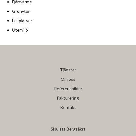
Fjärrvärme
Grönytor
Lekplatser
Utemiljö
Tjänster
Om oss
Referensbilder
Fakturering
Kontakt
Skjulsta Bergsäkra