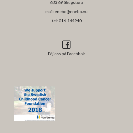
633 69 Skogstorp
mail:
enebo@enebo.nu
tel:
016-144940
Föj oss på Facebbok